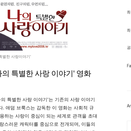
최
최
근
글
과
인
최
기
글
공
 특별한 사랑이야기'
페
F
이
나의 특별한 사랑 이야기' 영화
스
북
트
위
터
플
나의 특별한 사랑 이야기'는 기존의 사랑 이야기
러
Ar
. 애덤 브룩스는 감독한 이 영화는 사회적 규
그
인
포용하는 사랑이 중심이 되는 세계로 관객을 초대
Ca
 사랑스러운 캐릭터를 중심으로 전개되며, 이들의