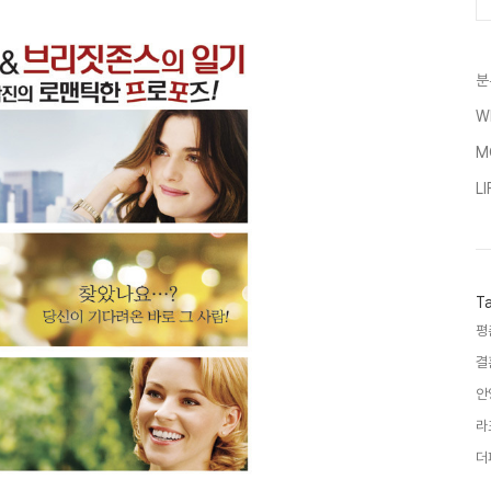
분
W
M
LI
T
평
결
안
라
더