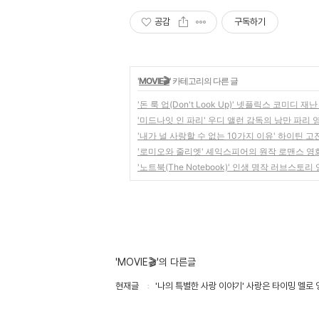
공감
구독하기
'
MOVIE🎬
' 카테고리의 다른 글
'돈 룩 업(Don't Look Up)' 넷플릭스 코미디 
'미드나잇 인 파리' 우디 앨런 감독의 낭만 파리 영
'내가 널 사랑할 수 없는 10가지 이유' 하이틴 고
'로미오와 줄리엣' 셰익스피어의 원작 로맨스 영화 
'노트북(The Notebook)' 인생 명작 러브스토리
'MOVIE🎬'의 다른글
현재글
'나의 특별한 사랑 이야기' 사랑은 타이밍 멜로 영