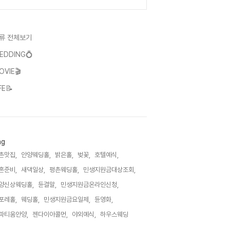
류 전체보기
EDDING💍
OVIE🎬
FE📝
ag
촌맛집,
안양웨딩홀,
밝은홀,
벚꽃,
호텔예식,
혼준비,
새댁일상,
평촌웨딩홀,
민생지원금대상조회,
양신상웨딩홀,
듄결말,
민생지원금온라인신청,
포레홀,
웨딩홀,
민생지원금요일제,
듄영화,
파티움안양,
젠다이아콜먼,
야외예식,
하우스웨딩,