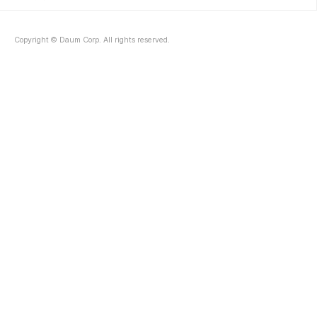
모습을 볼 수 있어위생적인 부분에서도 만족스러웠어요. 🧑‍🍳✨ 여
기 정말 인기..
Copyright © Daum Corp. All rights reserved.