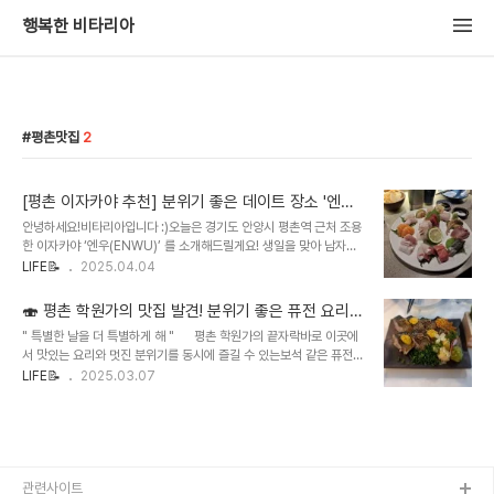
행복한 비타리아
평촌맛집
2
[평촌 이자카야 추천] 분위기 좋은 데이트 장소 '엔우'
방문 후기
안녕하세요!비타리아입니다 :)오늘은 경기도 안양시 평촌역 근처 조용
한 이자카야 ‘엔우(ENWU)’ 를 소개해드릴게요! 생일을 맞아 남자친
구와 다녀온 이자카야인데음식도 술도 분위기도 모든 게 완벽했답니
LIFE📝
2025.04.04
다. 📍 ‘엔우 평촌’ 위치 및 영업 정보 주소경기 안양시 동안구 관평로
182번길 23, 201호 위치평촌역 2번 출구에서 도보 약 3분 (깐부치
🍣 평촌 학원가의 맛집 발견! 분위기 좋은 퓨전 요리
킨 건물 2층) 영업시간매일 17:00~01:00 (라스트오더 00:00) 예
주점 [ 삼인행 ] 🍷
" 특별한 날을 더 특별하게 해 " 평촌 학원가의 끝자락바로 이곳에
약 방법[네이버 예약], [캐치테이블], 전화 예약 가능 주차 팁SUV는
서 맛있는 요리와 멋진 분위기를 동시에 즐길 수 있는보석 같은 퓨전
타워 주차 불가하니, 안양시청 공영주차장 추천 🍣 분위기 & 인테리어
요리 주점을 찾았어요! ✨ 특히 봉초밥은 정말 입에서 살살 녹는 맛
LIFE📝
2025.03.07
‘엔우’는 전형적인 시끌벅적한 이자카야가 아닌, 조용하고 아늑한 공간
이에요! 🍣 신선한 재료와 섬세하게 조리된 맛이 입안을 가득 채워요.
이에요.은은한 조명, 깔끔한 인테리어 덕분에 데이트,..
한 입 먹는 순간, 이 맛에 반할 수밖에 없다는 말이 절로 나왔답니다.
😊 분위기도 정말 멋져요 ! 내부는 블랙 톤으로 시크하면서도 무드 있
는 느낌을 자아내고로맨틱한 분위기에서 여유롭게 시간을 보낼 수 있
어요. 💫 메뉴도 다양하고요리 하나하나가 맛의 깊이가 살아있는 완
성도 높은 요리들이에요 😊 게다가 오픈 주방이라 요리가 만들어지는
관련사이트