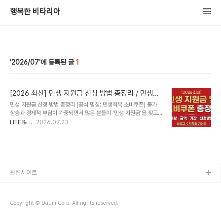
행복한 비타리아
2026/07
1
[2026 최신] 민생 지원금 신청 방법 총정리 / 민생회
복 소비쿠폰 대상·금액·기간
민생 지원금 신청 방법 총정리 (공식 명칭: 민생회복 소비쿠폰) 물가
상승과 경제적 부담이 가중되면서 많은 분들이 '민생 지원금'을 찾고
계십니다. 정확한 정부 공식 명칭은 ‘민생회복 소비쿠폰’이며, 지원 대
LIFE📝
2026.07.23
상부터 신청 기간, 온라인 및 오프라인 신청 경로, 사용기한과 제한 업
종까지 한눈에 보기 쉽게 정리해 드립니다. 💡 민생회복 소비쿠폰 3줄
요약 누가 받나요? 전 국민 대상 (지급기준일 기준 국내 체류 주민등록
자 및 특정 요건 외국인)얼마나 받나요? 1인당 최소 15만원 ~ 최대
55만원 (소득 및 계층, 차수별 차등 지급)언제 신청하나요? 1차(7월
21일 ~ 9월 12일) / 2차(9월 22일 ~ 10월 31일) 1. 민생회복 소비
관련사이트
쿠폰 온라인 신청 방법 (24시간..
Copyright © Daum Corp. All rights reserved.